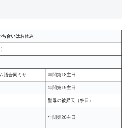
分かち合いは
お休み
火）
ム語合同ミサ
年間第18主日
年間第19主日
聖母の被昇天（祭日）
年間第20主日