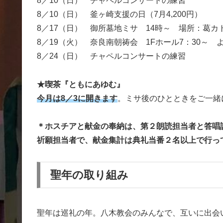
8／10（日） チャペルコンサートの練習
8／10（日） 釜ヶ崎支援の日（7月4,200円）
8／17（日） 御所墓地ミサ 14時～ 場所：葛カ
8／19（火） 奈良南朝祷会 1Fホール7：30～
8／24（日） チャペルコンサートの練習
★喫茶『ともにあゆむ』
今月は8／3に開きます
。ミサ後のひとときをご一緒
＊ホスチアと献金の奉納は、第２朗読担当者と答唱
祈願担当者で、献金集計は典礼当番２名以上で行っ
聖年の取り組み
聖年は巡礼の年。八木教会のみんなで、互いに出会