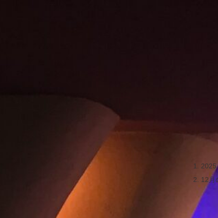
202
12