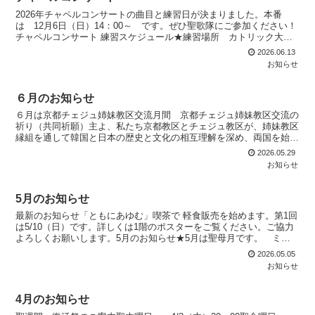
2026年チャペルコンサートの曲目と練習日が決まりました。本番
は 12月6日（日）14：00～ です。ぜひ聖歌隊にご参加ください！
チャペルコンサート 練習スケジュール★練習場所 カトリック大和
八木教会★開始時間 13：30～★練習日 7/...
2026.06.13
お知らせ
６月のお知らせ
６月は京都チェジュ姉妹教区交流月間 京都チェジュ姉妹教区交流の
祈り（共同祈願）主よ、私たち京都教区とチェジュ教区が、姉妹教区
縁組を通して韓国と日本の歴史と文化の相互理解を深め、両国を始
め、アジアと世界の友好と平和のために奉仕することができま...
2026.05.29
お知らせ
5月のお知らせ
最新のお知らせ「ともにあゆむ」喫茶で 軽食販売を始めます。第1回
は5/10（日）です。詳しくは1階のポスターをご覧ください。ご協力
よろしくお願いします。5月のお知らせ★5月は聖母月です。 ミサ
後ロザリオの祈り（一連）をします。 ロザリオをお...
2026.05.05
お知らせ
4月のお知らせ