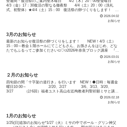
聖週間・復活祭のご案内聖木曜日 4/2（木）20：00聖金曜日
4/3（金）17：30復活の聖なる徹夜祭 4/4（土）20：00（洗礼
式、初聖体）★4/4（土）15：00 復活祭の卵づくりをします！ 教
会１階ホールにて こどもさん、お...
2026.04.02
お知らせ
3月のお知らせ
最新のお知らせ復活祭の卵づくりをします！ NEW！4/3（土）
15：00～教会１階ホールにてこどもさん、お孫さんをはじめ、どな
たでもふるってご参加くださいଘ♡ଓ2026年奈良ブロック講座 『聖
書を学ぶ会』のお知らせ NEW！2026年の...
2026.03.01
お知らせ
２月のお知らせ
四旬節の間「十字架の道行き」を行います NEW！◆日時：毎週金
曜日10:00～ 2/20、2/27 3/6、3/13、3/20、
3/27 （計6回）福者ユスト高山右近殉教者列聖祈願ミサと講
演 日時 2/3（火）10時 司...
2026.02.18
お知らせ
1月のお知らせ
1/25(日)追加のお知らせ*1/27（火）ミサの中でポール・グリン神父