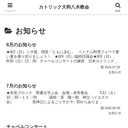
カトリック大和八木教会
カトリック大和八木教会
メニュー
検索
お知らせ
8月のお知らせ
★8/2（日）ミサ後、喫茶「ともに歩む」 ベトナム料理フォーで暑
い夏を乗り切りましょう！ ★8/9（日）臨時評議会★8/9（日）、
8/30（日）13：30 チャペルコンサートの練習 日本カトリック平
和旬間 8／6（木）～15（土）★8／16...
2026.07.29
お知らせ
7月のお知らせ
★奈良ブロック 聖書を学ぶ会 会場：奈良教会 7/11（土）
10：30～１２：00 講師：英 隆一朗 神父（イエズス
会） 英神父によるごミサが 9：30からありま
す。 ごミサは受講者でなくても 自由にあずか...
2026.06.30
お知らせ
チャペルコンサート